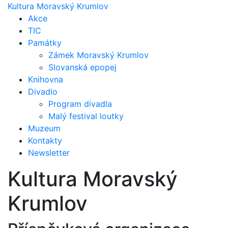
Kultura Moravský Krumlov
Akce
TIC
Památky
Zámek Moravský Krumlov
Slovanská epopej
Ondrášovské
Knihovna
Divadlo
putování roztančí
Program divadla
nádvoří
Malý festival loutky
Muzeum
krumlovského
Kontakty
Léto na zámku v
Newsletter
zámku
Kultura Moravský
Moravském
Vojenský umělecký soubor Ondráš s
Krumlově
folklorním tanečně-hudebním
Krumlov
pořadem na zámku Moravský Krumlov
Vyberte si z kulturních programů.
17. září v 18 hod.