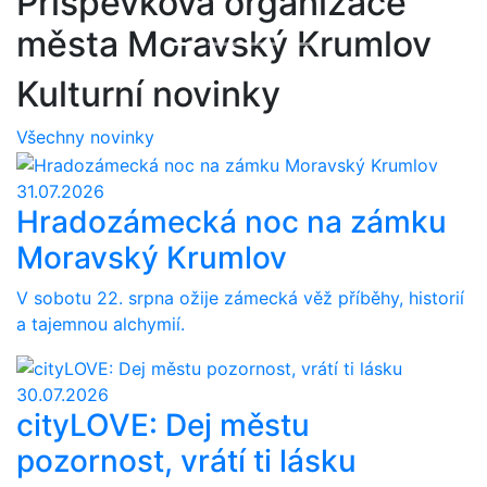
Příspěvková organizace
Těšíme se na vás!
vstupenky
města Moravský Krumlov
Previous
Next
Kulturní novinky
Všechny novinky
31.07.2026
Hradozámecká noc na zámku
Moravský Krumlov
V sobotu 22. srpna ožije zámecká věž příběhy, historií
a tajemnou alchymií.
30.07.2026
cityLOVE: Dej městu
pozornost, vrátí ti lásku