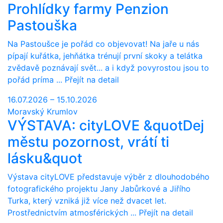
Prohlídky farmy Penzion
Pastouška
Na Pastoušce je pořád co objevovat! Na jaře u nás
pípají kuřátka, jehňátka trénují první skoky a telátka
zvědavě poznávají svět... a i když povyrostou jsou to
pořád príma ...
Přejít na detail
16.07.2026 – 15.10.2026
Moravský Krumlov
VÝSTAVA: cityLOVE &quotDej
městu pozornost, vrátí ti
lásku&quot
Výstava cityLOVE představuje výběr z dlouhodobého
fotografického projektu Jany Jabůrkové a Jiřího
Turka, který vzniká již více než dvacet let.
Prostřednictvím atmosférických ...
Přejít na detail