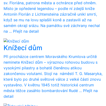
sv. Floriána, patrona města a ochránce před ohněm.
Místo je opředené legendou – podle ní zdejší kníže
Antonín Florián z Lichtensteina zázračně unikl smrti,
když se mu na lovu splašili koně a zastavili až na
samém okraji srázu. Na památku své záchrany nechal
na ...
Přejít na detail
Knížecí dům
Při procházce centrem Moravského Krumlova určitě
neminete Knížecí dům – výraznou rohovou budovu s
vysokými pilastry a bohatě členěnou atikou
zakončenou volutami. Stojí na náměstí T. G. Masaryka,
které bylo po druhé světové válce z velké části znovu
vystavěno. V květnu 1945 totiž historické centrum
města těžce zasáhlo bombardování Rudé ...
Přejít na
detail