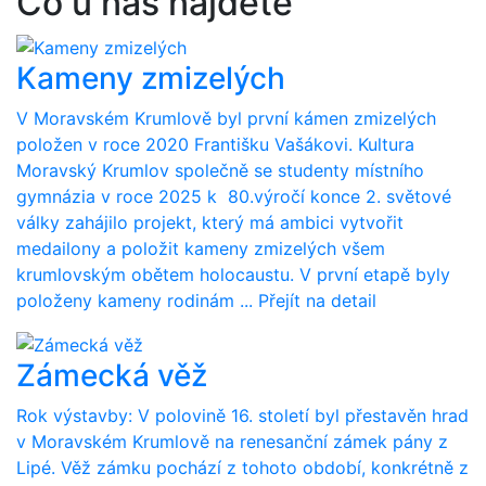
Co u nás najdete
Kameny zmizelých
V Moravském Krumlově byl první kámen zmizelých
položen v roce 2020 Františku Vašákovi. Kultura
Moravský Krumlov společně se studenty místního
gymnázia v roce 2025 k 80.výročí konce 2. světové
války zahájilo projekt, který má ambici vytvořit
medailony a položit kameny zmizelých všem
krumlovským obětem holocaustu. V první etapě byly
položeny kameny rodinám ...
Přejít na detail
Zámecká věž
Rok výstavby: V polovině 16. století byl přestavěn hrad
v Moravském Krumlově na renesanční zámek pány z
Lipé. Věž zámku pochází z tohoto období, konkrétně z