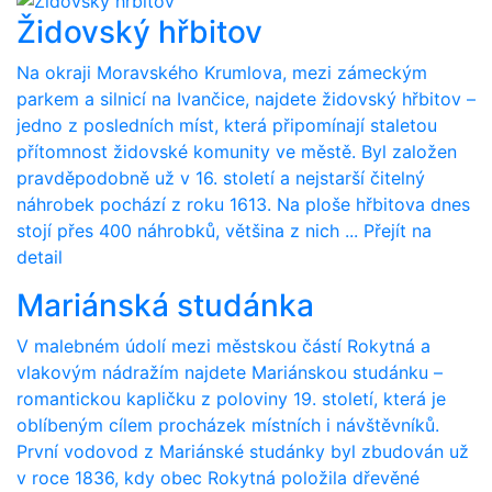
Židovský hřbitov
Na okraji Moravského Krumlova, mezi zámeckým
parkem a silnicí na Ivančice, najdete židovský hřbitov –
jedno z posledních míst, která připomínají staletou
přítomnost židovské komunity ve městě. Byl založen
pravděpodobně už v 16. století a nejstarší čitelný
náhrobek pochází z roku 1613. Na ploše hřbitova dnes
stojí přes 400 náhrobků, většina z nich ...
Přejít na
detail
Mariánská studánka
V malebném údolí mezi městskou částí Rokytná a
vlakovým nádražím najdete Mariánskou studánku –
romantickou kapličku z poloviny 19. století, která je
oblíbeným cílem procházek místních i návštěvníků.
První vodovod z Mariánské studánky byl zbudován už
v roce 1836, kdy obec Rokytná položila dřevěné