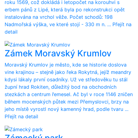
roku 1569, což dokládá i letopočet na korouhvi s
erbem pánů z Lipé, která byla po rekonstrukci opět
instalována na vrchol věže. Počet schodů: 198
Nadmořská výška, ve které stojí - 330 m n. ...
Přejít na
detail
Zámek Moravský Krumlov
Moravský Krumlov je město, kde se historie doslova
vine krajinou – stejně jako řeka Rokytná, jejíž meandry
kdysi lákaly první osadníky. Už ve středověku tu stál
župní hrad Rokiten, důležitý bod na obchodních
stezkách a centrum řemesel. Ač byl v roce 1146 zničen
během mocenských půtek mezi Přemyslovci, brzy na
jeho místě vyrostl nový kamenný hrad, podle tvaru ...
Přejít na detail
Zámecký park