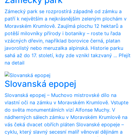
Zámecký park se rozprostírá západně od zámku a
patří k největším a nejkrásnějším zeleným plochám v
Moravském Krumlově. Zaujímá plochu 12 hektarů a
potěší milovníky přírody i botaniky – roste tu řada
vzácných dřevin, například borovice černá, platan
javorolistý nebo meruzalka alpinská. Historie parku
sahá až do 17. století, kdy zde vznikl takzvaný ...
Přejít
na detail
Slovanská epopej
Slovanská epopej – Muchovo mistrovské dílo na
vlastní oči na zámku v Moravském Krumlově. Vstupte
do světa monumentálních vizí Alfonse Muchy. V
nádherných sálech zámku v Moravském Krumlově na
vás čeká dvacet obřích pláten Slovanské epopeje –
cyklu, který slavný secesní malíř věnoval dějinám a