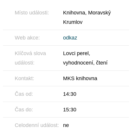
Slavnostní
Místo události:
Knihovna, Moravský
vyhodnocení
Krumlov
10.
Web akce:
odkaz
ročníku
celoroční
Klíčová slova
Lovci perel,
čtenářské
události:
vyhodnocení, čtení
soutěže
Lovci
Kontakt:
MKS knihovna
perel
Čas od:
14:30
Čas do:
15:30
Celodenní událost:
ne