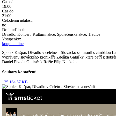
Čas od:
19:00
Čas do:
21:00
Celodenní událost:
ne
Druh události:
Divadlo, Koncert, Kulturní akce, Společenská akce, Tradice
Vstupenky:
koupit
online
Spolek Kašpar, Divadlo v celetné – Slovácko sa nesúdí s cimbálou Laš
vyprávěny slováckého kronikáře Zdeňka Galušky, které patří k dobrém
Daniel Pivoda Ondráček Režie Filip Nuckolls
Soubory ke stažení:
125
164,57 KB