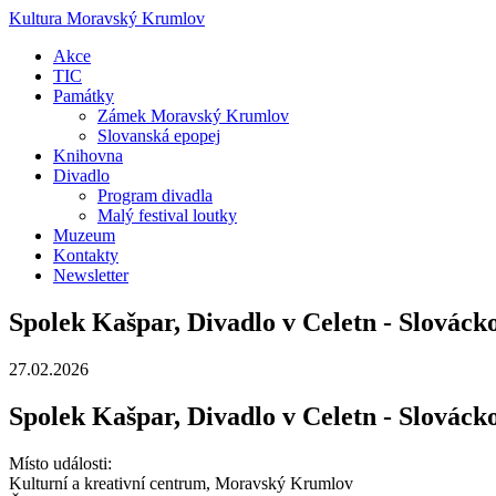
Kultura Moravský Krumlov
Akce
TIC
Památky
Zámek Moravský Krumlov
Slovanská epopej
Knihovna
Divadlo
Program divadla
Malý festival loutky
Muzeum
Kontakty
Newsletter
Spolek Kašpar, Divadlo v Celetn - Slovácko
27.02.2026
Spolek Kašpar, Divadlo v Celetn - Slovácko
Místo události:
Kulturní a kreativní centrum, Moravský Krumlov