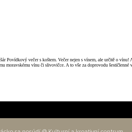
ár Povídkový večer s koštem. Večer nejen s vínem, ale určitě o vínu! A 
u moravskému vínu či slivovičce. A to vše za doprovodu šestičlenné v