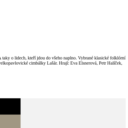
taky o lidech, kteří jdou do všeho naplno. Vybrané klasické folklórní
elkopavlovické cimbálky Lašár. Hrají: Eva Elsnerová, Petr Halíček,