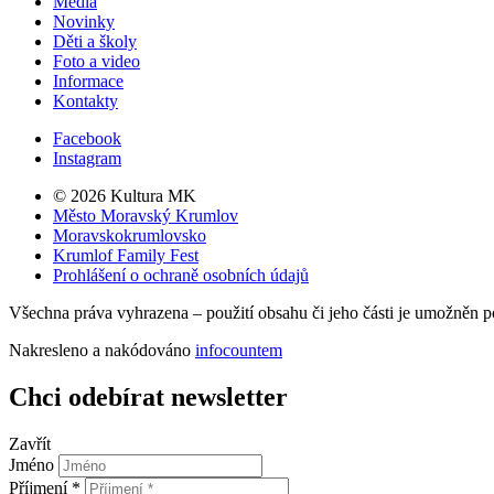
Média
Novinky
Děti a školy
Foto a video
Informace
Kontakty
Facebook
Instagram
© 2026 Kultura MK
Město Moravský Krumlov
Moravskokrumlovsko
Krumlof Family Fest
Prohlášení o ochraně osobních údajů
Všechna práva vyhrazena – použití obsahu či jeho části je umožněn 
Nakresleno a nakódováno
infocountem
Chci odebírat newsletter
Zavřít
Jméno
Příjmení *