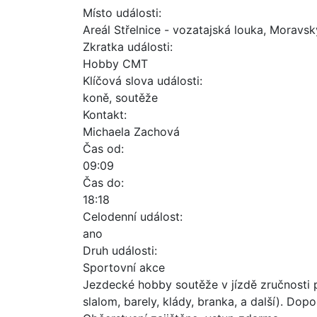
Místo události:
Areál Střelnice - vozatajská louka, Moravs
Zkratka události:
Hobby CMT
Klíčová slova události:
koně, soutěže
Kontakt:
Michaela Zachová
Čas od:
09:09
Čas do:
18:18
Celodenní událost:
ano
Druh události:
Sportovní akce
Jezdecké hobby soutěže v jízdě zručnosti p
slalom, barely, klády, branka, a další). Do