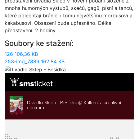
představení divadla Sklep v novém podání složené z
mnoha humorných výstupů, skečů, gagů, písní a tanců,
které polechtají bránici i tomu největšímu morousovi a
kakabusovi. Obsazení bude upřesněno. Délka
představení: 2 hodiny
Soubory ke stažení:
126
106,36 KB
253-img_7889
162,84 KB