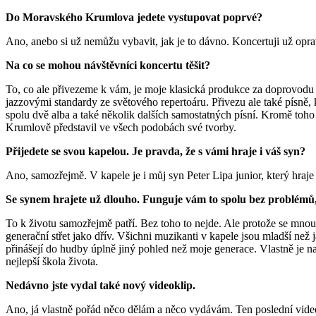
Do Moravského Krumlova jedete vystupovat poprvé?
Ano, anebo si už nemůžu vybavit, jak je to dávno. Koncertuji už opr
Na co se mohou návštěvníci koncertu těšit?
To, co ale přivezeme k vám, je moje klasická produkce za doprovodu k
jazzovými standardy ze světového repertoáru. Přivezu ale také písně, 
spolu dvě alba a také několik dalších samostatných písní. Kromě toho
Krumlově představil ve všech podobách své tvorby.
Přijedete se svou kapelou. Je pravda, že s vámi hraje i váš syn?
Ano, samozřejmě. V kapele je i můj syn Peter Lipa junior, který hraje
Se synem hrajete už dlouho. Funguje vám to spolu bez problémů,
To k životu samozřejmě patří. Bez toho to nejde. Ale protože se mnou
generační střet jako dřív. Všichni muzikanti v kapele jsou mladší než 
přinášejí do hudby úplně jiný pohled než moje generace. Vlastně je n
nejlepší škola života.
Nedávno jste vydal také nový videoklip.
Ano, já vlastně pořád něco dělám a něco vydávám. Ten poslední vid