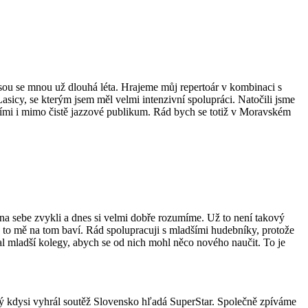
jsou se mnou už dlouhá léta. Hrajeme můj repertoár v kombinaci s
asicy, se kterým jsem měl velmi intenzivní spolupráci. Natočili jsme
jšími i mimo čistě jazzové publikum. Rád bych se totiž v Moravském
 na sebe zvykli a dnes si velmi dobře rozumíme. Už to není takový
ávě to mě na tom baví. Rád spolupracuji s mladšími hudebníky, protože
al mladší kolegy, abych se od nich mohl něco nového naučit. To je
ý kdysi vyhrál soutěž Slovensko hľadá SuperStar. Společně zpíváme