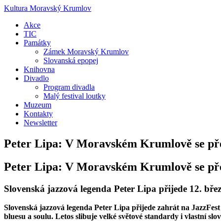
Kultura Moravský Krumlov
Akce
TIC
Památky
Zámek Moravský Krumlov
Slovanská epopej
Knihovna
Divadlo
Program divadla
Malý festival loutky
Muzeum
Kontakty
Newsletter
Peter Lipa: V Moravském Krumlově se pře
Peter Lipa: V Moravském Krumlově se pře
Slovenská jazzová legenda Peter Lipa přijede 12. b
Slovenská jazzová legenda Peter Lipa přijede zahrát na JazzFes
bluesu a soulu. Letos slibuje velké světové standardy i vlastní 