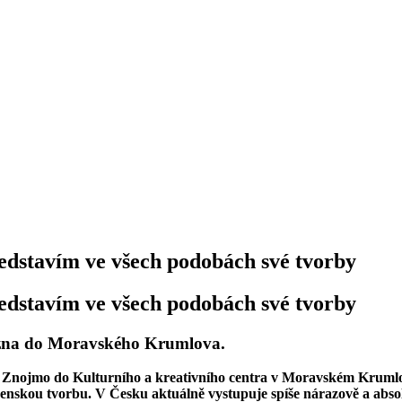
dstavím ve všech podobách své tvorby
dstavím ve všech podobách své tvorby
řezna do Moravského Krumlova.
t Znojmo do Kulturního a kreativního centra v Moravském Krumlově
slovenskou tvorbu. V Česku aktuálně vystupuje spíše nárazově a abs