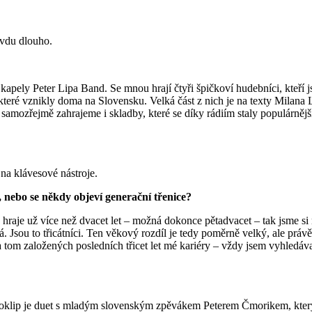
avdu dlouho.
apely Peter Lipa Band. Se mnou hrají čtyři špičkoví hudebníci, kteří 
které vznikly doma na Slovensku. Velká část z nich je na texty Milana L
 samozřejmě zahrajeme i skladby, které se díky rádiím staly populárně
 na klávesové nástroje.
 nebo se někdy objeví generační třenice?
 hraje už více než dvacet let – možná dokonce pětadvacet – tak jsme si
já. Jsou to třicátníci. Ten věkový rozdíl je tedy poměrně velký, ale pr
a tom založených posledních třicet let mé kariéry – vždy jsem vyhledáv
eoklip je duet s mladým slovenským zpěvákem Peterem Čmorikem, kter